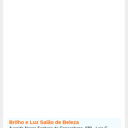
Brilho e Luz Salão de Beleza
Avenida Nossa Senhora de Copacabana, 680 - Loja C -