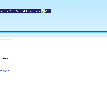
fones e
acabana