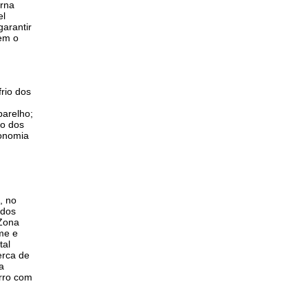
erna
el
garantir
em o
frio dos
parelho;
co dos
onomia
, no
 dos
 Zona
me e
tal
erca de
a
rro com