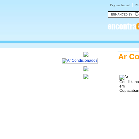
|
Página Inicial
No
encontra
Ar C