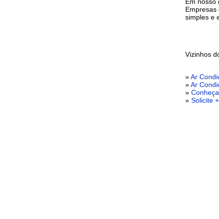
Em nosso g
Empresas e
simples e 
Vizinhos 
»
Ar Condi
»
Ar Condi
»
Conheça 
»
Solicite