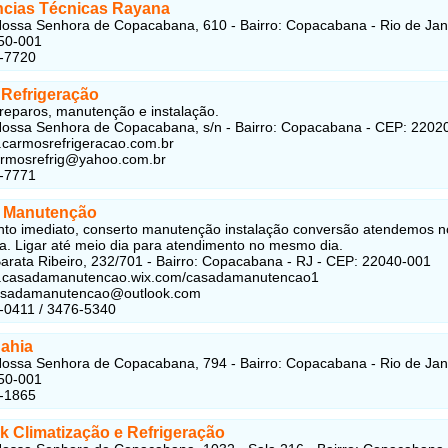
ncias Técnicas Rayana
ossa Senhora de Copacabana, 610 - Bairro: Copacabana - Rio de Jane
50-001
9-7720
Refrigeração
reparos, manutenção e instalação.
ossa Senhora de Copacabana, s/n - Bairro: Copacabana - CEP: 2202
.carmosrefrigeracao.com.br
armosrefrig@yahoo.com.br
2-7771
 Manutenção
to imediato, conserto manutenção instalação conversão atendemos n
. Ligar até meio dia para atendimento no mesmo dia.
arata Ribeiro, 232/701 - Bairro: Copacabana - RJ - CEP: 22040-001
w.casadamanutencao.wix.com/casadamanutencao1
casadamanutencao@outlook.com
-0411 / 3476-5340
ahia
ossa Senhora de Copacabana, 794 - Bairro: Copacabana - Rio de Jane
50-001
6-1865
 Climatização e Refrigeração