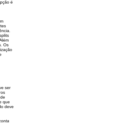
opção é
ém
rtes
ência.
plits
 Além
s. Os
tização
e
ve ser
ros
 de
e que
ado deve
conta