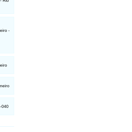
- Rio
iro -
eiro
neiro
0-040