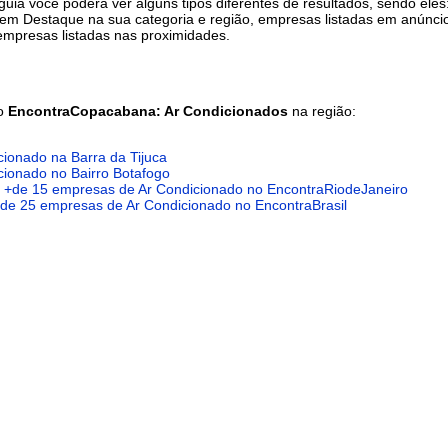
uia você poderá ver alguns tipos diferentes de resultados, sendo eles
m Destaque na sua categoria e região, empresas listadas em anúnci
empresas listadas nas proximidades.
do
EncontraCopacabana: Ar Condicionados
na região:
cionado na Barra da Tijuca
cionado no Bairro Botafogo
+de 15 empresas de Ar Condicionado no EncontraRiodeJaneiro
 +de 25 empresas de Ar Condicionado no EncontraBrasil