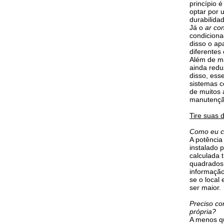
princípio 
optar por 
durabilida
Já o
ar con
condiciona
disso o ap
diferentes 
Além de ma
ainda redu
disso, es
sistemas c
de muitos 
manutençã
Tire suas 
Como eu ca
A potência
instalado 
calculada
quadrados 
informação
se o local
ser maior.
Preciso con
própria?
A menos qu