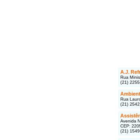
A.J. Ref
Rua Minis
(21) 225
Ambient
Rua Lauro
(21) 254
Assistê
Avenida N
CEP: 220
(21) 154