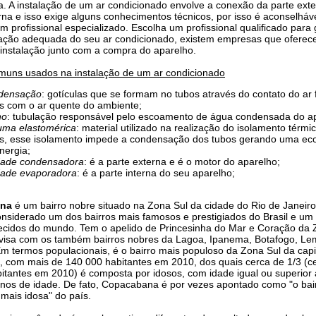
ta. A instalação de um ar condicionado envolve a conexão da parte ext
rna e isso exige alguns conhecimentos técnicos, por isso é aconselháv
m profissional especializado. Escolha um profissional qualificado para 
ação adequada do seu ar condicionado, existem empresas que oferec
 instalação junto com a compra do aparelho.
muns usados na instalação de um ar condicionado
densação
: gotículas que se formam no tubos através do contato do ar 
s com o ar quente do ambiente;
no
: tubulação responsável pelo escoamento de água condensada do a
ma elastomérica
: material utilizado na realização do isolamento térmi
s, esse isolamento impede a condensação dos tubos gerando uma ec
nergia;
dade condensadora
: é a parte externa e é o motor do aparelho;
dade evaporadora
: é a parte interna do seu aparelho;
na
é um bairro nobre situado na Zona Sul da cidade do Rio de Janeiro
considerado um dos bairros mais famosos e prestigiados do Brasil e um
cidos do mundo. Tem o apelido de Princesinha do Mar e Coração da
ivisa com os também bairros nobres da Lagoa, Ipanema, Botafogo, Le
m termos populacionais, é o bairro mais populoso da Zona Sul da capi
, com mais de 140 000 habitantes em 2010, dos quais cerca de 1/3 (c
itantes em 2010) é composta por idosos, com idade igual ou superior 
nos de idade. De fato, Copacabana é por vezes apontado como "o bai
mais idosa" do país.