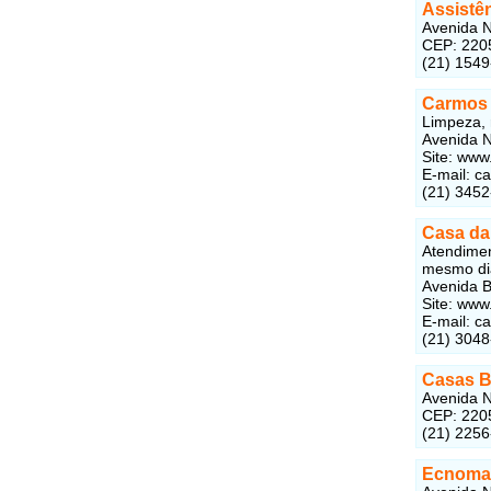
Assistê
Avenida N
CEP: 220
(21) 154
Carmos 
Limpeza, 
Avenida N
Site: www
E-mail: c
(21) 345
Casa da
Atendimen
mesmo dia
Avenida B
Site: ww
E-mail: 
(21) 3048
Casas B
Avenida N
CEP: 220
(21) 225
Ecnomak