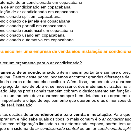
tenção de ar condicionado em copacabana
a de ar condicionado em copacabana
alação de ar condicionado em copacabana
ondicionado split em copacabana
ondicionado de janela em copacabana
ondicionado portatil em copacabana
ondicionado residencial em copacabana
ondicionado usado em copacabana
ondicionado automotivo em copacabana
ra escolher uma empresa de venda e/ou instalação ar condicion
 ter um orçamento para o ar condicionado?
çamento de ar condicionado
o item mais importante é sempre o preç
quina. Dentro deste ponto, podemos encontrar grandes diferenças de 
o da marca e do modelo escolhido. Além disso, também deve aparece
o preço da mão de obra e, se necessário, dos materiais utilizados no t
izado. Alguns profissionais também cobram o deslocamento em função
os, o que também deve aparecer sempre bem detalhado no orçamento.
 importante é o tipo de equipamento que queremos e as dimensões d
e será instalado.
uitas opções de
ar condicionado para venda e instalação
. Para qu
prar um e não sabe quais os tipos, o mais comum é o
ar condicionad
fornece refrigeração limitada a um determinado espaço, porém tem u
que um sistema de
ar condicionado central
ou um
ar condicionado split