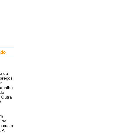
ado
o da
preços,
r
rabalho
 de
 Outra
o
em
o de
m custo
. A