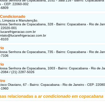
ossa Senhora de Copacabana, 1032 - Sala 216 - Bairro: Copacabana 
o - CEP: 22060-002
2-6809
 Condicionado
s, Limpeza e Manutenção.
ossa Senhora de Copacabana, 328 - Bairro: Copacabana - Rio de Jane
: 22020-001
.lucarefrigeracao.com.br
ontato@lucarefrigeracao.com.br
5-8103
rio
ossa Senhora de Copacabana, 735 - Bairro: Copacabana - Rio de Jan
8-7106
rio
ossa Senhora de Copacabana, 1003 - Bairro: Copacabana - Rio de Ja
-2084 / (21) 2287-5026
tro
isco Otaviano, 67 - Bairro: Copacabana - Rio de Janeiro - CEP: 2208
3-1960
sas relacionadas a
ar condicionado em copacabana