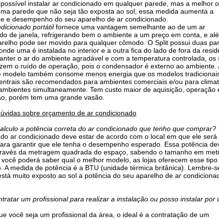
é possível instalar ar condicionado em qualquer parede, mas a melhor 
uma parede que não seja tão exposta ao sol, essa medida aumenta a
de e desempenho do seu aparelho de ar condicionado.
dicionado portátil
fornece uma vantagem semelhante ao de um ar
do de janela, refrigerando bem o ambiente a um preço em conta, e al
arelho pode ser movido para qualquer cômodo. O Split possui duas pa
onde uma é instalada no interior e a outra fica do lado de fora da resid
nter o ar do ambiente agradável e com a temperatura controlada, os s
zem o ruído de operação, pois o condensador é externo ao ambiente.
se modelo também consome menos energia que os modelos tradicionai
entrais são recomendados para ambientes comerciais e/ou para clima
ambientes simultaneamente. Tem custo maior de aquisição, operação 
o, porém tem uma grande vasão.
dúvidas sobre orçamento de ar condicionado
lculo a potência correta do ar condicionado que tenho que comprar?
 do ar condicionado deve estar de acordo com o local em que ele será
para garantir que ele tenha o desempenho esperado. Essa potência de
 través da metragem quadrada do espaço, sabendo o tamanho em met
você poderá saber qual o melhor modelo, as lojas oferecem esse tipo
. A medida de potência é a BTU (unidade térmica britânica). Lembre-s
 está muito exposto ao sol a potência do seu aparelho de ar condicion
tratar um profissional para realizar a instalação ou posso instalar por 
e você seja um profissional da área, o ideal é a contratação de um