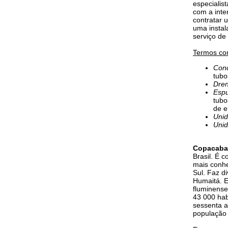
especialis
com a inte
contratar u
uma instal
serviço de
Termos co
Con
tubo
Dre
Espu
tubo
de e
Uni
Uni
Copacaba
Brasil. É 
mais conhe
Sul. Faz d
Humaitá. E
fluminense
43 000 hab
sessenta a
população 