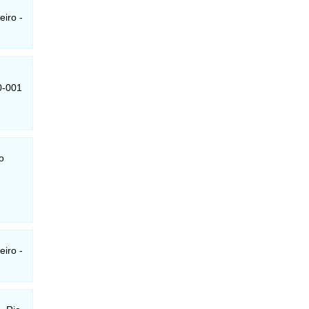
iro -
0-001
o
iro -