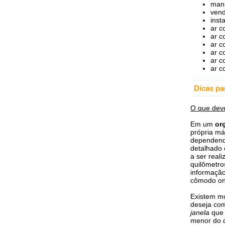
manu
vend
inst
ar c
ar c
ar c
ar c
ar c
ar c
Dicas pa
O que deve
Em um
or
própria má
dependend
detalhado 
a ser real
quilômetr
informação
cômodo ond
Existem m
deseja com
janela
que 
menor do 