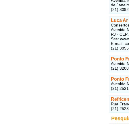
Avenida N
de Janeir
(21) 309
Luca Ar
Conserto
Avenida N
RJ - CEP
Site: www
E-mail: c
(21) 385
Ponto F
Avenida N
(21) 320
Ponto F
Avenida N
(21) 2521
Refricen
Rua Franc
(21) 252
Pesqui