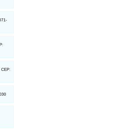
071-
P:
- CEP:
-030