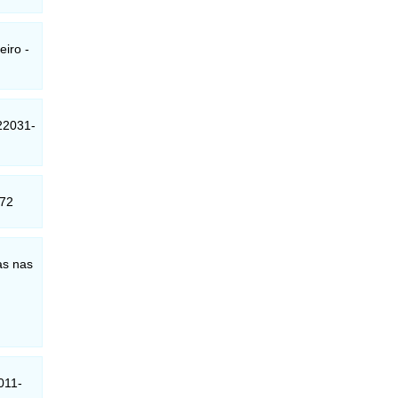
iro -
22031-
072
as nas
011-