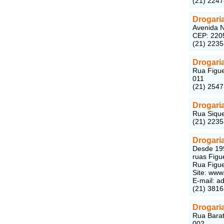
(21) 224
Drogari
Avenida N
CEP: 220
(21) 223
Drogari
Rua Figue
011
(21) 254
Drogari
Rua Sique
(21) 223
Drogari
Desde 199
ruas Figu
Rua Figue
Site: www
E-mail: a
(21) 381
Drogari
Rua Barat
002