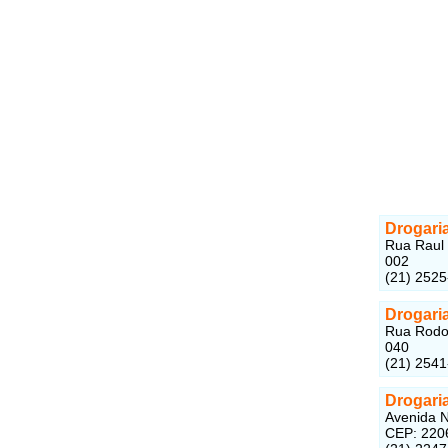
Drogaria
Rua Raul 
002
(21) 252
Drogari
Rua Rodol
040
(21) 254
Drogari
Avenida N
CEP: 220