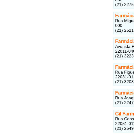
(21) 227
Farmáci
Rua Migue
000
(21) 252
Farmáci
Avenida P
22011-04
(21) 322
Farmáci
Rua Figue
22031-01
(21) 320
Farmáci
Rua Joaqu
(21) 224
Gil Far
Rua Const
22051-01
(21) 254