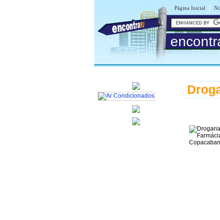
|
Página Inicial
No
encontr
Droga