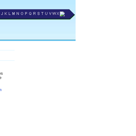
es
e
m