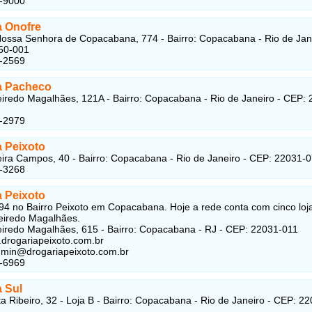
7-9000
a Onofre
ossa Senhora de Copacabana, 774 - Bairro: Copacabana - Rio de Jane
50-001
5-2569
a Pacheco
iredo Magalhães, 121A - Bairro: Copacabana - Rio de Janeiro - CEP: 
7-2979
a Peixoto
ira Campos, 40 - Bairro: Copacabana - Rio de Janeiro - CEP: 22031-
5-3268
a Peixoto
4 no Bairro Peixoto em Copacabana. Hoje a rede conta com cinco loj
eiredo Magalhães.
iredo Magalhães, 615 - Bairro: Copacabana - RJ - CEP: 22031-011
.drogariapeixoto.com.br
dmin@drogariapeixoto.com.br
6-6969
a Sul
a Ribeiro, 32 - Loja B - Bairro: Copacabana - Rio de Janeiro - CEP: 22