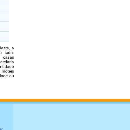
deste, a
e tudo:
, casas
otelaria
ariedade
, motéis
idade ou