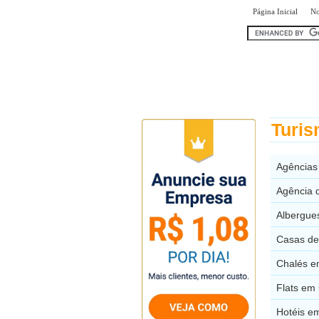
|
Página Inicial
No
encontr
Turi
Agências
Agência 
Albergue
Casas de
Chalés e
Flats em
Hotéis e