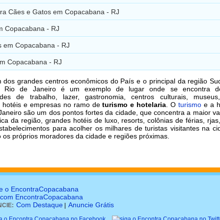
ara Cães e Gatos em Copacabana - RJ
m Copacabana - RJ
 em Copacabana - RJ
em Copacabana - RJ
 dos grandes centros econômicos do País e o principal da região Su
o Rio de Janeiro é um exemplo de lugar onde se encontra d
ades de trabalho, lazer, gastronomia, centros culturais, museus
e hotéis e empresas no ramo de
turismo e hotelaria
. O
turismo
e a h
Janeiro são um dos pontos fortes da cidade, que concentra a maior v
ca da região, grandes hotéis de luxo, resorts, colônias de férias, rjas
stabelecimentos para acolher os milhares de turistas visitantes na c
os próprios moradores da cidade e regiões próximas.
e o EncontraCopacabana
 com EncontraCopacabana
Com Destaque
Anuncie Grátis
CIE:
|