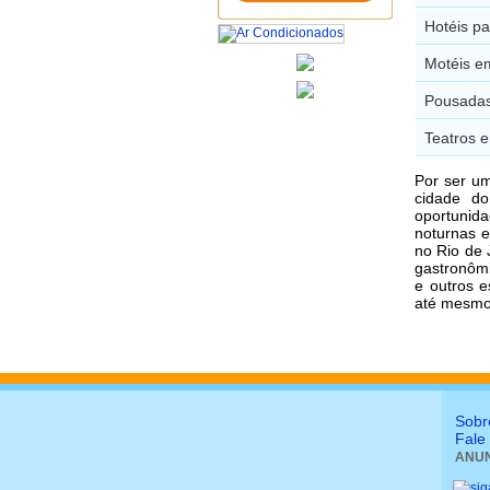
Hotéis p
Motéis e
Pousadas
Teatros 
Por ser um
cidade d
oportunid
noturnas 
no Rio de 
gastronômi
e outros e
até mesmo 
Sobr
Fale
ANUN