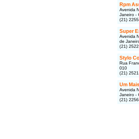
Rpm Ass
Avenida N
Janeiro -
(21) 225
Super E
Avenida N
de Janeir
(21) 252
Stylo C
Rua Franc
010
(21) 252
Um Mais
Avenida N
Janeiro -
(21) 225