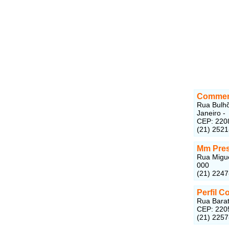
Commen
Rua Bulhõ
Janeiro -
CEP: 220
(21) 252
Mm Pre
Rua Migue
000
(21) 224
Perfil 
Rua Barat
CEP: 220
(21) 225