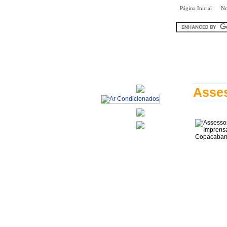
|
Página Inicial
No
encontr
Asse