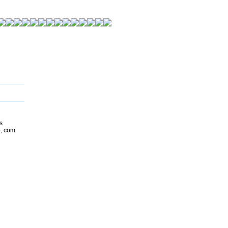
s
o, com