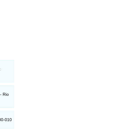
:
- Rio
080-010