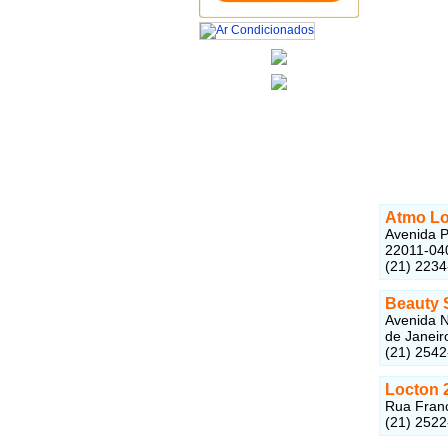
Atmo Lo
Avenida P
22011-04
(21) 223
Beauty 
Avenida N
de Janeir
(21) 254
Locton 
Rua Franc
(21) 252