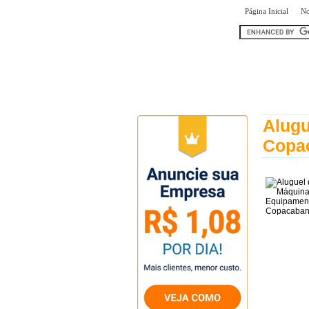
|
Página Inicial
No
encontr
Alugu
Copa